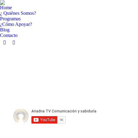
Home
¿ Quiénes Somos?
Programas
¿Cómo Apoyar?
Blog
Contacto
Facebook
YouTube
page
page
opens
opens
in
in
new
new
window
window