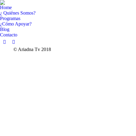
Home
¿ Quiénes Somos?
Programas
¿Cómo Apoyar?
Blog
Contacto
Facebook
YouTube
© Ariadna Tv 2018
page
page
opens
opens
in
in
new
new
window
window