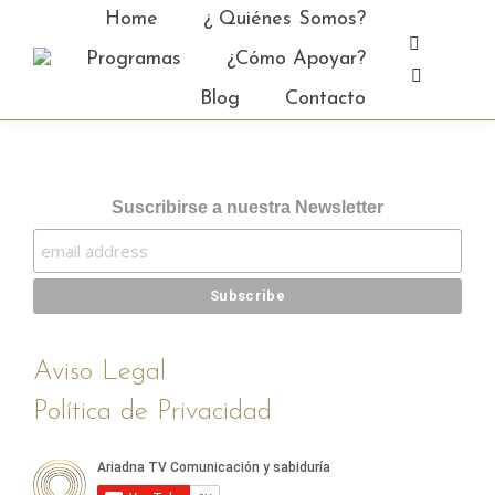
Home
¿ Quiénes Somos?
Facebo
Programas
¿Cómo Apoyar?
page
YouTub
Blog
Contacto
opens
page
in
opens
new
in
window
new
Suscribirse a nuestra Newsletter
window
Aviso Legal
Política de Privacidad