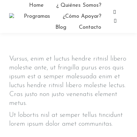
Home
¿ Quiénes Somos?
Facebo
Programas
¿Cómo Apoyar?
page
YouTub
Blog
Contacto
opens
page
in
opens
new
in
window
new
Vursus, enim et luctus hendre ritnisl libero
window
molestie ante, ut fringilla purus eros quis
ipsum est a semper malesuada enim et
luctus hendre ritnisl libero molestie lectus.
Cras justo non justo venenatis element
metus.
Ut lobortis nisl at semper tellus tincidunt
lorem ipsum dolor amet communitas.