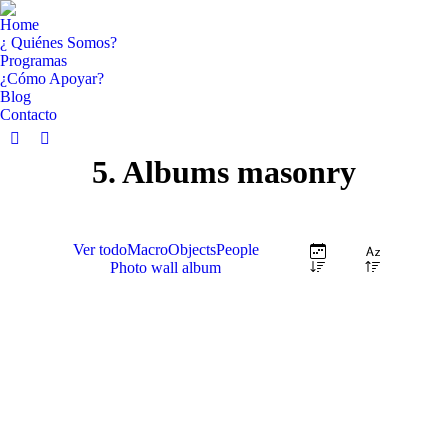
Home
¿ Quiénes Somos?
Programas
¿Cómo Apoyar?
Blog
Contacto
Facebook
YouTube
5. Albums masonry
page
page
opens
opens
in
in
new
new
Ver todo
Macro
Objects
People
window
window
Photo wall album