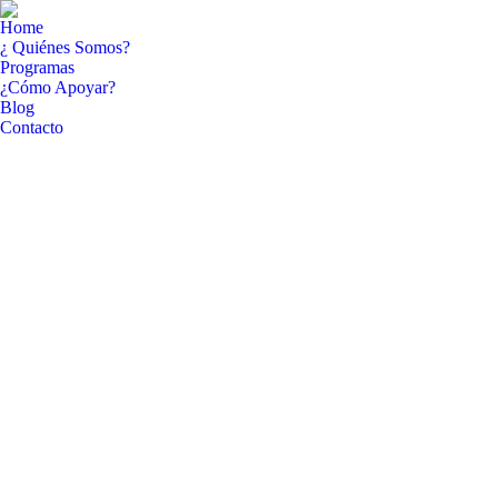
Home
¿ Quiénes Somos?
Programas
¿Cómo Apoyar?
Blog
Contacto
Facebook
YouTube
page
page
opens
opens
in
in
new
new
window
window