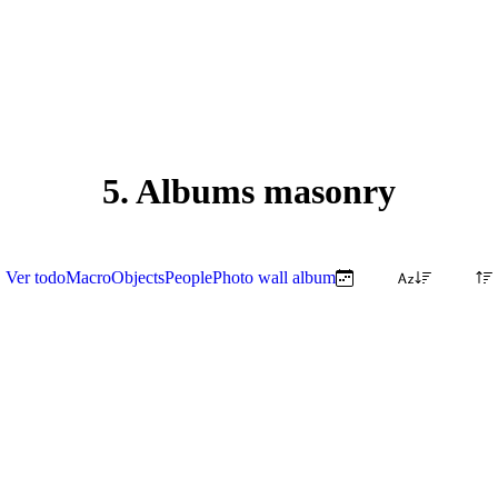
5. Albums masonry
Ver todo
Macro
Objects
People
Photo wall album