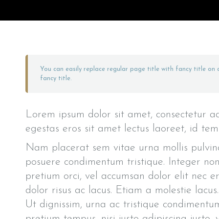
You can easily replace regular page title with fancy title on
fancy title.
Lorem ipsum dolor sit amet, consectetur adi
egestas eros sit amet lectus laoreet, id tem
Nam placerat sem vitae urna mollis pulvina
posuere condimentum tristique. Integer non
pretium orci, vel accumsan dolor elit nec e
dolor risus ac lacus. Etiam a molestie lacu
Ut dignissim, urna ac tristique condimentu
pretium tempus, nisi justo adipiscing justo,