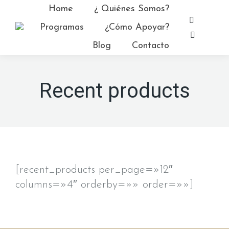
Home
¿ Quiénes Somos?
Facebo
Programas
¿Cómo Apoyar?
page
YouTub
Blog
Contacto
opens
page
in
opens
new
in
Recent products
window
new
window
[recent_products per_page=»12″
columns=»4″ orderby=»» order=»»]