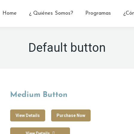
Home
¿ Quiénes Somos?
Programas
¿Có
Default button
Medium Button
View Details
Purchase Now
View Details