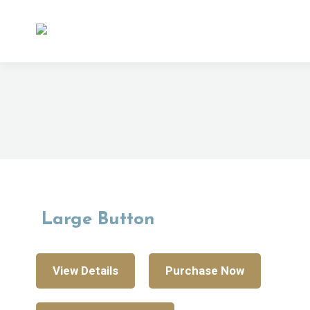
Large Button
View Details
Purchase Now