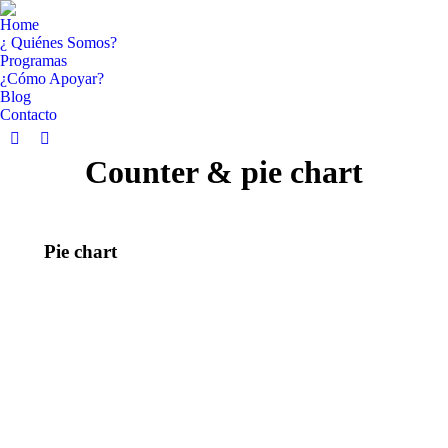
Home
¿ Quiénes Somos?
Programas
¿Cómo Apoyar?
Blog
Contacto
Facebook
YouTube
Counter & pie chart
page
page
opens
opens
in
in
new
new
Pie chart
window
window