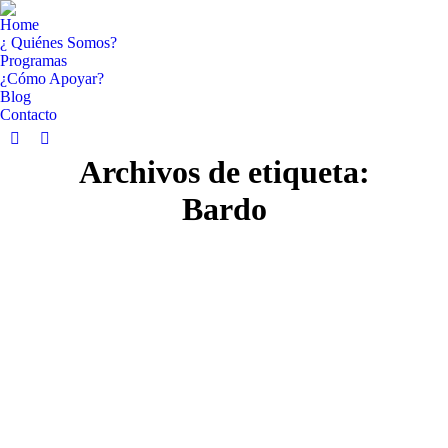
Home
¿ Quiénes Somos?
Programas
¿Cómo Apoyar?
Blog
Contacto
Facebook
YouTube
Archivos de etiqueta:
page
page
opens
opens
Bardo
in
in
new
new
window
window
Dic
18
2018