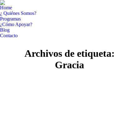
Home
¿ Quiénes Somos?
Programas
¿Cómo Apoyar?
Blog
Contacto
Facebook
YouTube
Archivos de etiqueta:
page
page
opens
opens
Gracia
in
in
new
new
window
window
Ago
29
2018