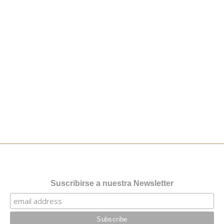
Meditar o no meditar
Opinión
1 comentario
Cada vez hay más críticos a la utilización instrumental por
parte de occidente de las prácticas meditativas del oriente.
Acusan al mindfulness y, también se podría decir del yoga,
de haberse convertido en una droga espiritual; que su práctica
es para buscar un bienestar y un calmar la ansiedad que este
loco sistema de producción…
Read more
Suscribirse a nuestra Newsletter