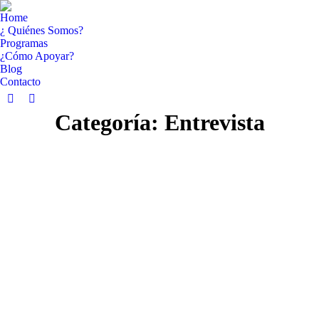
Home
¿ Quiénes Somos?
Programas
¿Cómo Apoyar?
Blog
Contacto
Facebook
YouTube
Categoría:
Entrevista
page
page
opens
opens
in
in
new
new
window
window
Ago
27
2018