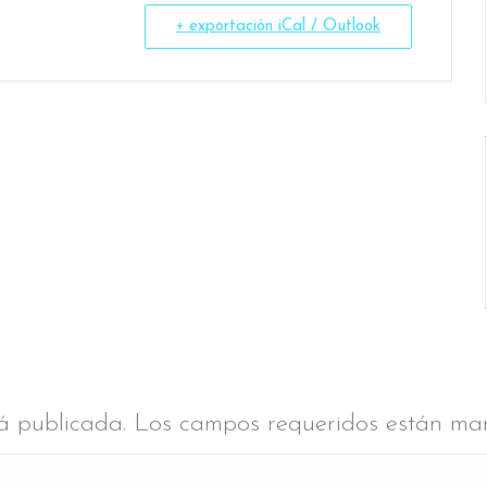
+ exportación iCal / Outlook
erá publicada. Los campos requeridos están m