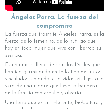
Ángeles Parra. La fuerza del
compromiso
La fuerza que trasmite Ángeles Parra, es la
fuerza de lo femenino, de lo nutricio que
hay en toda mujer que vive con libertad su
esencia.
Es una mujer llena de semillas fértiles que
han ido germinando en todo tipo de frutos,
vinculados, sin duda, a la vida: seis hijos a la
vera de una madre que lleva la bandera
de la familia con orgullo y alegría.
Una feria que es un referente, BioCultura y