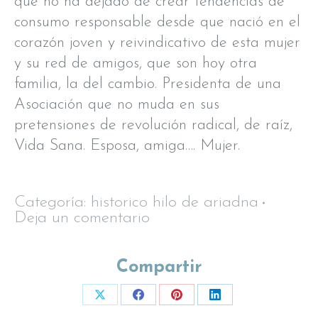
que no ha dejado de crear tendencias de
consumo responsable desde que nació en el
corazón joven y reivindicativo de esta mujer
y su red de amigos, que son hoy otra
familia, la del cambio. Presidenta de una
Asociación que no muda en sus
pretensiones de revolución radical, de raíz,
Vida Sana. Esposa, amiga…. Mujer.
Categoría:
historico hilo de ariadna
Deja un comentario
Compartir
Share
Share
Share
Share