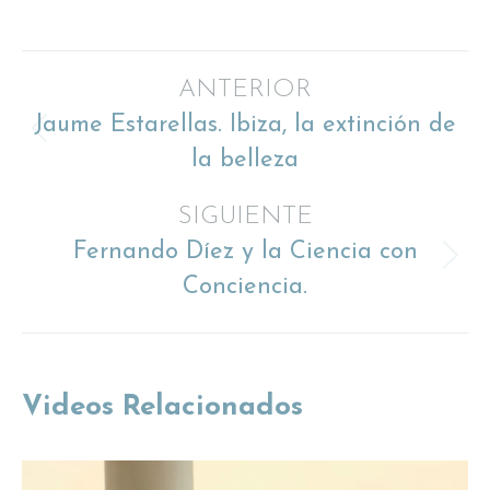
on
on
on
on
X
Facebook
Pinterest
LinkedIn
Navegación
ANTERIOR
Jaume Estarellas. Ibiza, la extinción de
entre
Proyecto
la belleza
anterior
proyectos
SIGUIENTE
Fernando Díez y la Ciencia con
Proyecto
Conciencia.
siguiente
Videos Relacionados