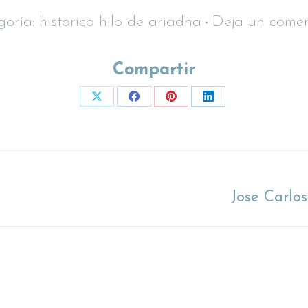
goría:
historico hilo de ariadna
Deja un comen
Compartir
Share
Share
Share
Share
on
on
on
on
X
Facebook
Pinterest
LinkedIn
Proyecto
Jose Carlo
siguiente