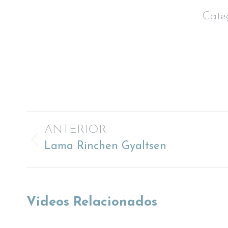
Cate
Navegación
ANTERIOR
Proyecto
Lama Rinchen Gyaltsen
entre
anterior
proyectos
Videos Relacionados