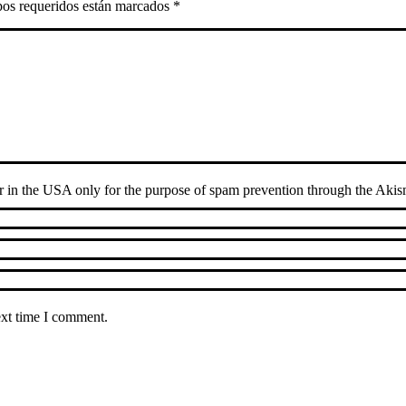
mpos requeridos están marcados
*
ver in the USA only for the purpose of spam prevention through the
Akis
ext time I comment.