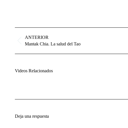
Navegación
entre
ANTERIOR
proyectos
Proyecto
Mantak Chia. La salud del Tao
anterior
Videos Relacionados
Deja una respuesta