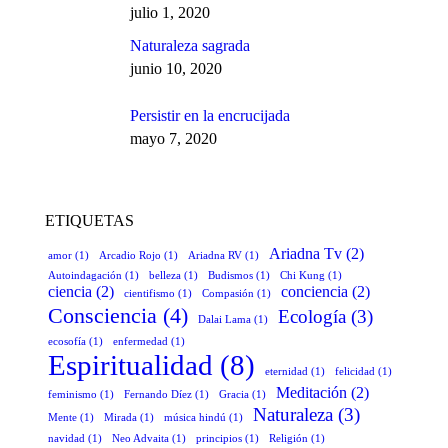
julio 1, 2020
Naturaleza sagrada
junio 10, 2020
Persistir en la encrucijada
mayo 7, 2020
ETIQUETAS
Ariadna Tv
(2)
amor
(1)
Arcadio Rojo
(1)
Ariadna RV
(1)
Autoindagación
(1)
belleza
(1)
Budismos
(1)
Chi Kung
(1)
ciencia
(2)
conciencia
(2)
cientifismo
(1)
Compasión
(1)
Consciencia
(4)
Ecología
(3)
Dalai Lama
(1)
ecosofía
(1)
enfermedad
(1)
Espiritualidad
(8)
eternidad
(1)
felicidad
(1)
Meditación
(2)
feminismo
(1)
Fernando Díez
(1)
Gracia
(1)
Naturaleza
(3)
Mente
(1)
Mirada
(1)
música hindú
(1)
navidad
(1)
Neo Advaita
(1)
principios
(1)
Religión
(1)