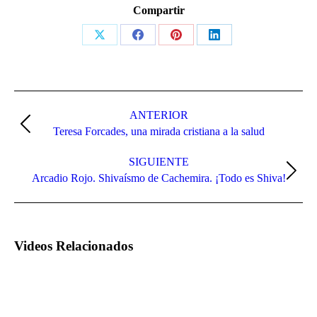
Compartir
Share
Share
Share
Share
on
on
on
on
X
Facebook
Pinterest
LinkedIn
Navegación
entre
ANTERIOR
Proyecto
Teresa Forcades, una mirada cristiana a la salud
proyectos
anterior
SIGUIENTE
Proyecto
Arcadio Rojo. Shivaísmo de Cachemira. ¡Todo es Shiva!
siguiente
Videos Relacionados