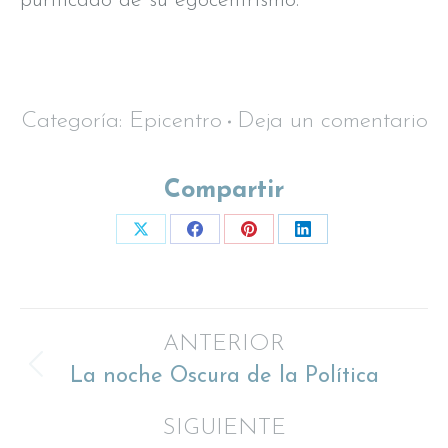
purificado de su egocentrismo.
Categoría:
Epicentro
Deja un comentario
Compartir
Share
Share
Share
Share
on
on
on
on
X
Facebook
Pinterest
LinkedIn
Navegación
ANTERIOR
La noche Oscura de la Política
Proyecto
entre
anterior
SIGUIENTE
proyectos