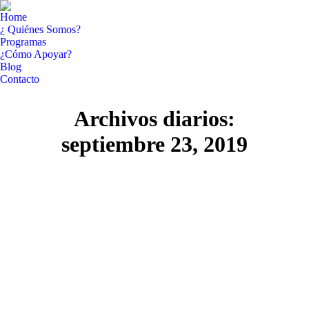
Home
¿ Quiénes Somos?
Programas
¿Cómo Apoyar?
Blog
Contacto
Facebook
YouTube
Archivos diarios:
page
page
opens
opens
septiembre 23, 2019
in
in
new
new
window
window
Sep
23
2019