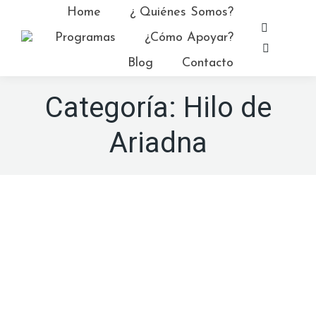
Home
¿ Quiénes Somos?
Facebo
Programas
¿Cómo Apoyar?
page
YouTub
Blog
Contacto
opens
page
in
opens
Categoría:
Hilo de
new
in
window
new
Ariadna
window
Ene
29
2023