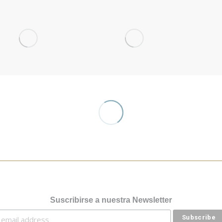
doors
Start Up
Obje
ptiembre 30,
septiembre 22,
Up
16
2016
sept
 imágenes
10 imágenes
201
11 i
agosto 20,
2016
agos
22 imágenes
osto 22,
201
16
9 im
imágenes
Suscribirse a nuestra Newsletter