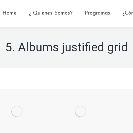
Home
¿ Quiénes Somos?
Programas
¿Có
5. Albums justified grid
ziness
Sweet Dreams
Inte