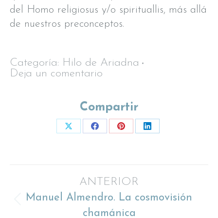
del Homo religiosus y/o spirituallis, más allá
de nuestros preconceptos.
Categoría:
Hilo de Ariadna
Deja un comentario
Compartir
Share
Share
Share
Share
on
on
on
on
X
Facebook
Pinterest
LinkedIn
Navegación
ANTERIOR
Manuel Almendro. La cosmovisión
entre
Proyecto
chamánica