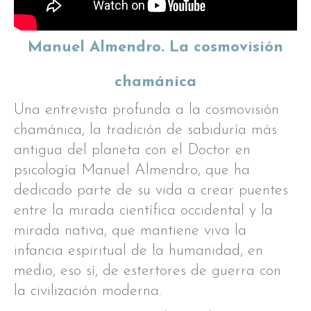
Manuel Almendro. La cosmovisión
chamánica
Una entrevista profunda a la cosmovisión
chamánica, la tradición de sabiduría más
antigua del planeta con el Doctor en
psicología Manuel Almendro, que ha
dedicado parte de su vida a crear puentes
entre la mirada científica occidental y la
mirada nativa, que mantiene viva la
infancia espiritual de la humanidad, en
medio, eso sí, de estertores de guerra con
la civilización moderna.