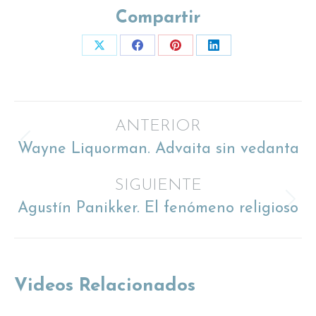
Compartir
Share
Share
Share
Share
on
on
on
on
X
Facebook
Pinterest
LinkedIn
Navegación
ANTERIOR
Wayne Liquorman. Advaita sin vedanta
Proyecto
entre
anterior
SIGUIENTE
proyectos
Agustín Panikker. El fenómeno religioso
Proyecto
siguiente
Videos Relacionados