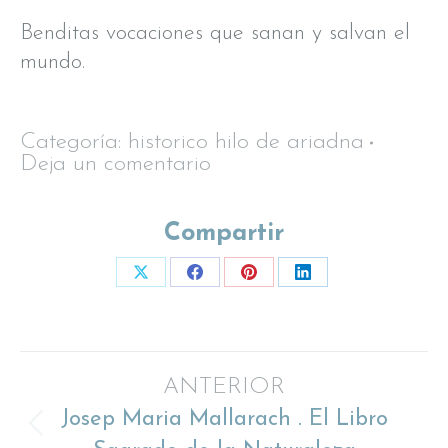
Benditas vocaciones que sanan y salvan el
mundo.
Categoría:
historico hilo de ariadna
Deja un comentario
Compartir
Share
Share
Share
Share
on
on
on
on
X
Facebook
Pinterest
LinkedIn
Navegación
ANTERIOR
Josep Maria Mallarach . El Libro
entre
Proyecto