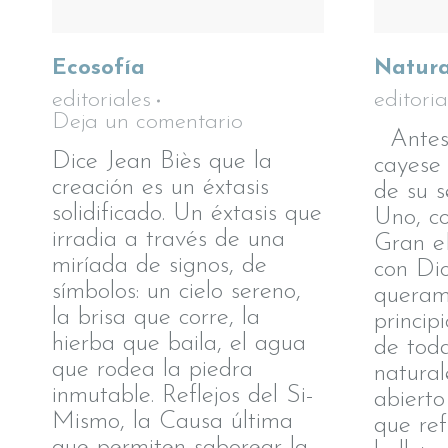
Ecosofía
Natura
editoriales
editoria
Deja un comentario
Antes 
Dice Jean Biès que la
cayese 
creación es un éxtasis
de su s
solidificado. Un éxtasis que
Uno, c
irradia a través de una
Gran eE
miríada de signos, de
con Di
símbolos: un cielo sereno,
queram
la brisa que corre, la
princip
hierba que baila, el agua
de toda
que rodea la piedra
natural
inmutable. Reflejos del Si-
abierto
Mismo, la Causa última
que ref
que permiten saborear la