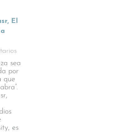
sr, El
la
arios
eza sea
da por
a que
abra”.
sr,
dios
e
ty, es