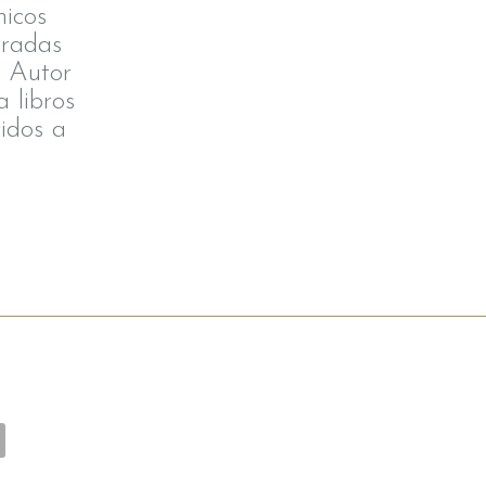
icos
aradas
. Autor
 libros
idos a
…