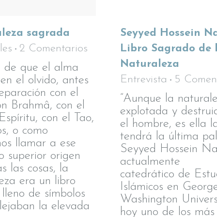
leza sagrada
Seyyed Hossein Na
les
2 Comentarios
Libro Sagrado de 
Naturaleza
de que el alma
en el olvido, antes
Entrevista
5 Coment
eparación con el
“Aunque la natural
on Brahmâ, con el
explotada y destrui
spíritu, con el Tao,
el hombre, es ella l
os, o como
tendrá la última pal
os llamar a ese
Seyyed Hossein Na
io superior origen
actualmente
s las cosas, la
catedrático de Estu
eza era un libro
Islámicos en Georg
 lleno de símbolos
Washington Universi
lejaban la elevada
hoy uno de los más