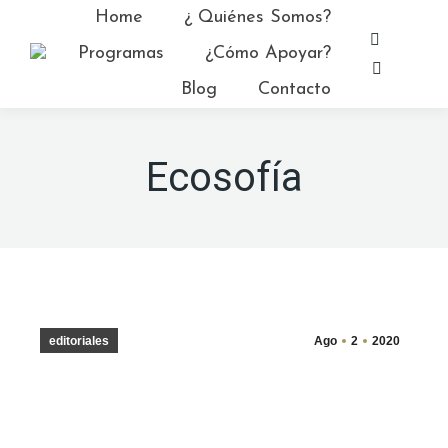
Home
¿ Quiénes Somos?
Facebo
Programas
¿Cómo Apoyar?
page
YouTub
Blog
Contacto
opens
page
in
opens
new
in
Ecosofía
window
new
window
editoriales
Ago
2
2020