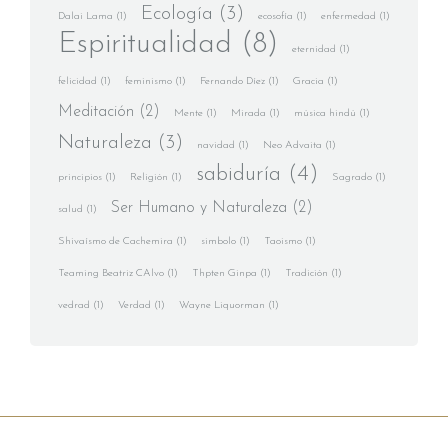
Ecología
(3)
Dalai Lama
(1)
ecosofía
(1)
enfermedad
(1)
Espiritualidad
(8)
eternidad
(1)
felicidad
(1)
feminismo
(1)
Fernando Díez
(1)
Gracia
(1)
Meditación
(2)
Mente
(1)
Mirada
(1)
música hindú
(1)
Naturaleza
(3)
navidad
(1)
Neo Advaita
(1)
sabiduría
(4)
principios
(1)
Religión
(1)
Sagrado
(1)
Ser Humano y Naturaleza
(2)
salud
(1)
Shivaísmo de Cachemira
(1)
simbolo
(1)
Taoismo
(1)
Teaming Beatriz CAlvo
(1)
Thpten Ginpa
(1)
Tradición
(1)
vedrad
(1)
Verdad
(1)
Wayne Liquorman
(1)