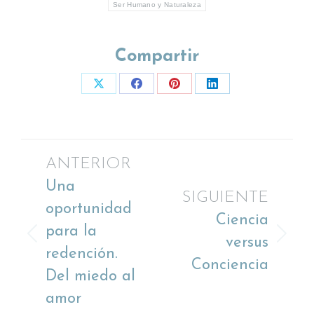
Ser Humano y Naturaleza
Compartir
Share
Share
Share
Share
on
on
on
on
X
Facebook
Pinterest
LinkedIn
Navegación
ANTERIOR
Una
entre
SIGUIENTE
oportunidad
Ciencia
publicaciones
para la
Publicación
Publicación
versus
redención.
anterior:
siguiente:
Conciencia
Del miedo al
amor