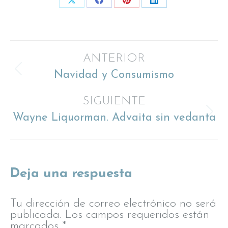
Share
Share
Share
Share
on
on
on
on
X
Facebook
Pinterest
LinkedIn
Navegación
ANTERIOR
Navidad y Consumismo
Publicación
entre
anterior:
SIGUIENTE
publicaciones
Wayne Liquorman. Advaita sin vedanta
Publicación
siguiente:
Deja una respuesta
Tu dirección de correo electrónico no será
publicada. Los campos requeridos están
marcados
*