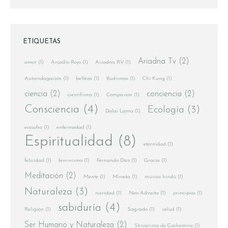
ETIQUETAS
Ariadna Tv
(2)
amor
(1)
Arcadio Rojo
(1)
Ariadna RV
(1)
Autoindagación
(1)
belleza
(1)
Budismos
(1)
Chi Kung
(1)
ciencia
(2)
conciencia
(2)
cientifismo
(1)
Compasión
(1)
Consciencia
(4)
Ecología
(3)
Dalai Lama
(1)
ecosofía
(1)
enfermedad
(1)
Espiritualidad
(8)
eternidad
(1)
felicidad
(1)
feminismo
(1)
Fernando Díez
(1)
Gracia
(1)
Meditación
(2)
Mente
(1)
Mirada
(1)
música hindú
(1)
Naturaleza
(3)
navidad
(1)
Neo Advaita
(1)
principios
(1)
sabiduría
(4)
Religión
(1)
Sagrado
(1)
salud
(1)
Ser Humano y Naturaleza
(2)
Shivaísmo de Cachemira
(1)