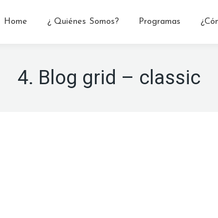
Home
¿ Quiénes Somos?
Programas
¿Có
4. Blog grid – classic
Ene
29
2023
Hilo de Ariadna