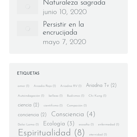
Naturaleza sagrada
junio 10, 2020
Persistir en la
encrucijada
mayo 7, 2020
ETIQUETAS
Ariadna Tv
(2)
amor
(1)
Arcadio Rojo
(1)
Ariadna RV
(1)
Autoindagación
(1)
belleza
(1)
Budismos
(1)
Chi Kung
(1)
ciencia
(2)
cientifismo
(1)
Compasión
(1)
Consciencia
(4)
conciencia
(2)
Ecología
(3)
Dalai Lama
(1)
ecosofía
(1)
enfermedad
(1)
Espiritualidad
(8)
eternidad
(1)