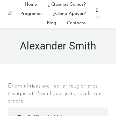
Home
¿ Quiénes Somos?
Facebo
Programas
¿Cómo Apoyar?
page
YouTub
Blog
Contacto
opens
page
in
opens
new
in
Alexander Smith
window
new
window
Etiam ultrices orci leo, et feugiat eros
tristique et. Proin ligula justo, iaculis quis
ornare.