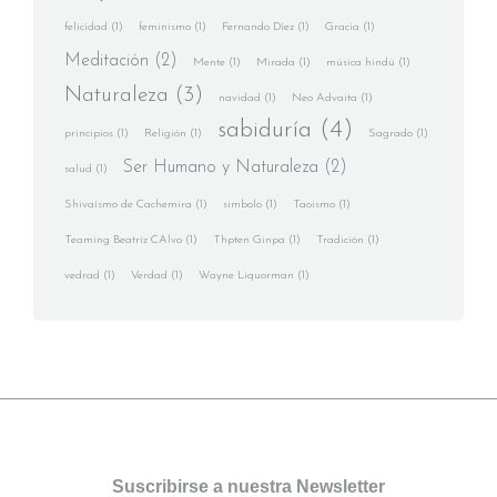
felicidad
(1)
feminismo
(1)
Fernando Díez
(1)
Gracia
(1)
Meditación
(2)
Mente
(1)
Mirada
(1)
música hindú
(1)
Naturaleza
(3)
navidad
(1)
Neo Advaita
(1)
sabiduría
(4)
principios
(1)
Religión
(1)
Sagrado
(1)
Ser Humano y Naturaleza
(2)
salud
(1)
Shivaísmo de Cachemira
(1)
simbolo
(1)
Taoismo
(1)
Teaming Beatriz CAlvo
(1)
Thpten Ginpa
(1)
Tradición
(1)
vedrad
(1)
Verdad
(1)
Wayne Liquorman
(1)
Suscribirse a nuestra Newsletter