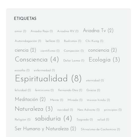
ETIQUETAS
Ariadna Tv
(2)
amor
(1)
Arcadio Rojo
(1)
Ariadna RV
(1)
Autoindagación
(1)
belleza
(1)
Budismos
(1)
Chi Kung
(1)
ciencia
(2)
conciencia
(2)
cientifismo
(1)
Compasión
(1)
Consciencia
(4)
Ecología
(3)
Dalai Lama
(1)
ecosofía
(1)
enfermedad
(1)
Espiritualidad
(8)
eternidad
(1)
felicidad
(1)
feminismo
(1)
Fernando Díez
(1)
Gracia
(1)
Meditación
(2)
Mente
(1)
Mirada
(1)
música hindú
(1)
Naturaleza
(3)
navidad
(1)
Neo Advaita
(1)
principios
(1)
sabiduría
(4)
Religión
(1)
Sagrado
(1)
salud
(1)
Ser Humano y Naturaleza
(2)
Shivaísmo de Cachemira
(1)