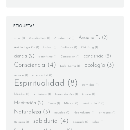
ETIQUETAS
Ariadna Tv
(2)
amor
(1)
Arcadio Rojo
(1)
Ariadna RV
(1)
Autoindagación
(1)
belleza
(1)
Budismos
(1)
Chi Kung
(1)
ciencia
(2)
conciencia
(2)
cientifismo
(1)
Compasión
(1)
Consciencia
(4)
Ecología
(3)
Dalai Lama
(1)
ecosofía
(1)
enfermedad
(1)
Espiritualidad
(8)
eternidad
(1)
felicidad
(1)
feminismo
(1)
Fernando Díez
(1)
Gracia
(1)
Meditación
(2)
Mente
(1)
Mirada
(1)
música hindú
(1)
Naturaleza
(3)
navidad
(1)
Neo Advaita
(1)
principios
(1)
sabiduría
(4)
Religión
(1)
Sagrado
(1)
salud
(1)