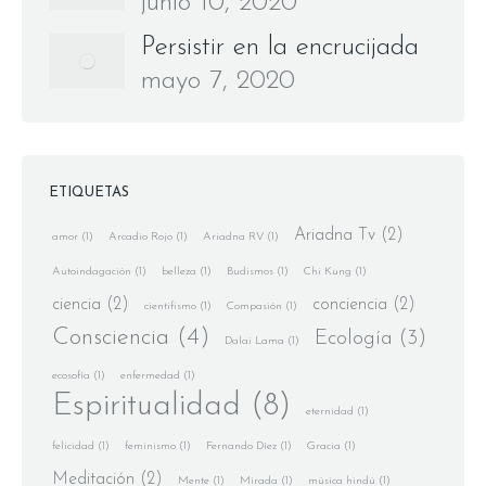
junio 10, 2020
Persistir en la encrucijada
mayo 7, 2020
ETIQUETAS
Ariadna Tv
(2)
amor
(1)
Arcadio Rojo
(1)
Ariadna RV
(1)
Autoindagación
(1)
belleza
(1)
Budismos
(1)
Chi Kung
(1)
ciencia
(2)
conciencia
(2)
cientifismo
(1)
Compasión
(1)
Consciencia
(4)
Ecología
(3)
Dalai Lama
(1)
ecosofía
(1)
enfermedad
(1)
Espiritualidad
(8)
eternidad
(1)
felicidad
(1)
feminismo
(1)
Fernando Díez
(1)
Gracia
(1)
Meditación
(2)
Mente
(1)
Mirada
(1)
música hindú
(1)