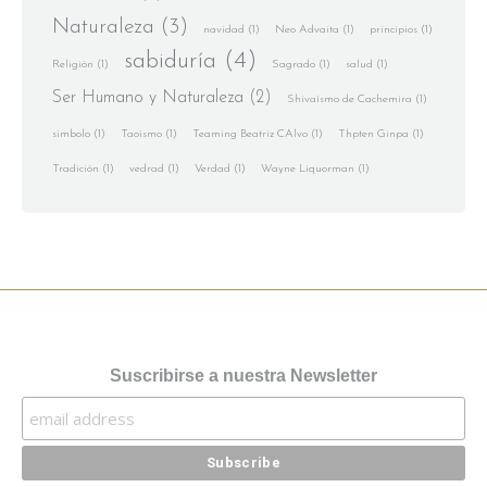
Naturaleza
(3)
navidad
(1)
Neo Advaita
(1)
principios
(1)
sabiduría
(4)
Religión
(1)
Sagrado
(1)
salud
(1)
Ser Humano y Naturaleza
(2)
Shivaísmo de Cachemira
(1)
simbolo
(1)
Taoismo
(1)
Teaming Beatriz CAlvo
(1)
Thpten Ginpa
(1)
Tradición
(1)
vedrad
(1)
Verdad
(1)
Wayne Liquorman
(1)
Suscribirse a nuestra Newsletter