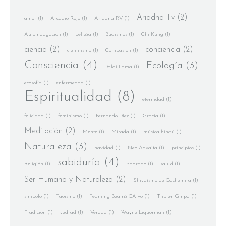
Ariadna Tv
(2)
amor
(1)
Arcadio Rojo
(1)
Ariadna RV
(1)
Autoindagación
(1)
belleza
(1)
Budismos
(1)
Chi Kung
(1)
ciencia
(2)
conciencia
(2)
cientifismo
(1)
Compasión
(1)
Consciencia
(4)
Ecología
(3)
Dalai Lama
(1)
ecosofía
(1)
enfermedad
(1)
Espiritualidad
(8)
eternidad
(1)
felicidad
(1)
feminismo
(1)
Fernando Díez
(1)
Gracia
(1)
Meditación
(2)
Mente
(1)
Mirada
(1)
música hindú
(1)
Naturaleza
(3)
navidad
(1)
Neo Advaita
(1)
principios
(1)
sabiduría
(4)
Religión
(1)
Sagrado
(1)
salud
(1)
Ser Humano y Naturaleza
(2)
Shivaísmo de Cachemira
(1)
simbolo
(1)
Taoismo
(1)
Teaming Beatriz CAlvo
(1)
Thpten Ginpa
(1)
Tradición
(1)
vedrad
(1)
Verdad
(1)
Wayne Liquorman
(1)