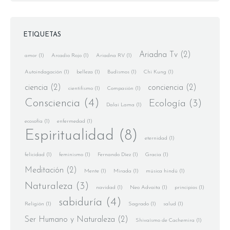
ETIQUETAS
Ariadna Tv
(2)
amor
(1)
Arcadio Rojo
(1)
Ariadna RV
(1)
Autoindagación
(1)
belleza
(1)
Budismos
(1)
Chi Kung
(1)
ciencia
(2)
conciencia
(2)
cientifismo
(1)
Compasión
(1)
Consciencia
(4)
Ecología
(3)
Dalai Lama
(1)
ecosofía
(1)
enfermedad
(1)
Espiritualidad
(8)
eternidad
(1)
felicidad
(1)
feminismo
(1)
Fernando Díez
(1)
Gracia
(1)
Meditación
(2)
Mente
(1)
Mirada
(1)
música hindú
(1)
Naturaleza
(3)
navidad
(1)
Neo Advaita
(1)
principios
(1)
sabiduría
(4)
Religión
(1)
Sagrado
(1)
salud
(1)
Ser Humano y Naturaleza
(2)
Shivaísmo de Cachemira
(1)