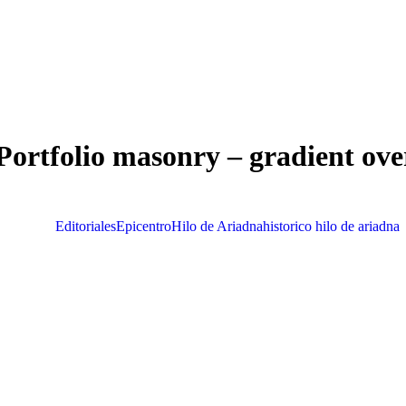
 Portfolio masonry – gradient ove
Ver todo
Editoriales
Epicentro
Hilo de Ariadna
historico hilo de ariadna