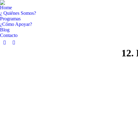
Home
¿ Quiénes Somos?
Programas
¿Cómo Apoyar?
Blog
Contacto
Facebook
YouTube
12.
page
page
opens
opens
in
in
new
new
window
window