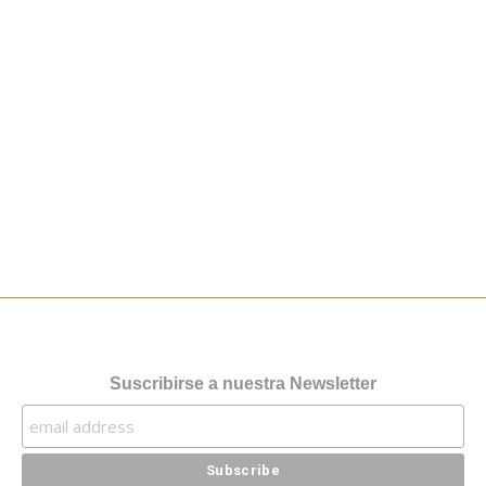
nosotros desde el año
1962 enseñando ese
“Ser de Dios que…
Read more
Suscribirse a nuestra Newsletter