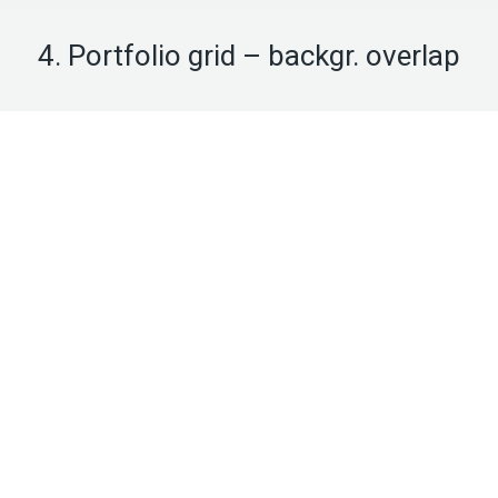
4. Portfolio grid – backgr. overlap
Juan Arnau. En la
mente del mundo
Hilo de Ariadna