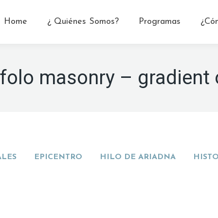
Home
¿ Quiénes Somos?
Programas
¿Có
tfolo masonry – gradient 
ALES
EPICENTRO
HILO DE ARIADNA
HIST