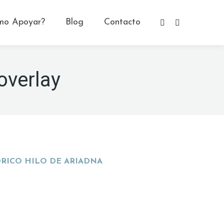
mo Apoyar?
Blog
Contacto
Facebook
YouTube
page
page
opens
opens
in
in
overlay
new
new
window
window
ORICO HILO DE ARIADNA