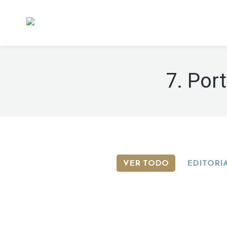
7. Por
VER TODO
EDITORI