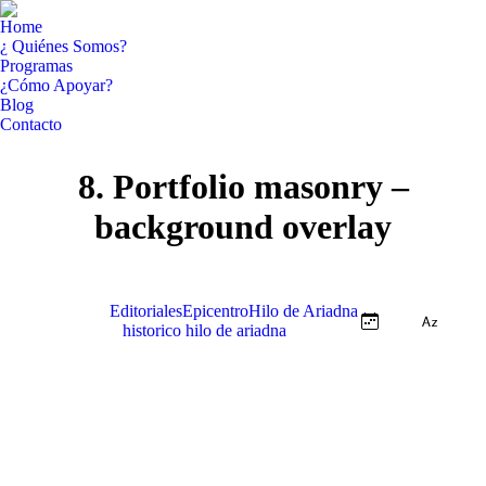
Home
¿ Quiénes Somos?
Programas
¿Cómo Apoyar?
Blog
Contacto
Facebook
YouTube
8. Portfolio masonry –
page
page
opens
opens
background overlay
in
in
new
new
window
window
Ver todo
Editoriales
Epicentro
Hilo de Ariadna
historico hilo de ariadna