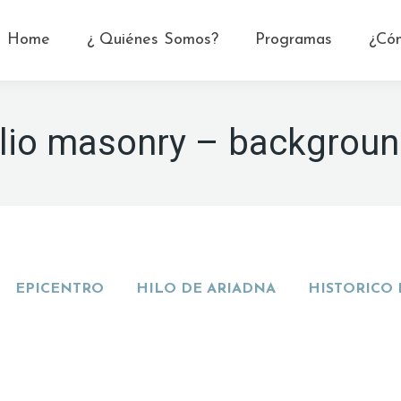
Home
¿ Quiénes Somos?
Programas
¿Có
olio masonry – backgroun
EPICENTRO
HILO DE ARIADNA
HISTORICO 