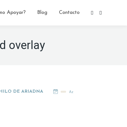
mo Apoyar?
Blog
Contacto
Facebook
YouTube
page
page
opens
opens
in
in
d overlay
new
new
window
window
HILO DE ARIADNA