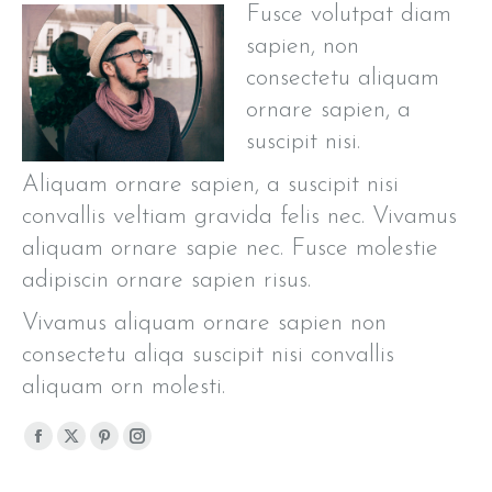
Fusce volutpat diam
sapien, non
consectetu aliquam
ornare sapien, a
suscipit nisi.
Aliquam ornare sapien, a suscipit nisi
convallis veltiam gravida felis nec. Vivamus
aliquam ornare sapie nec. Fusce molestie
adipiscin ornare sapien risus.
Vivamus aliquam ornare sapien non
consectetu aliqa suscipit nisi convallis
aliquam orn molesti.
Facebook
X
Pinterest
Instagram
page
page
page
page