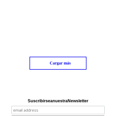
una manera de ser o de obrar. Después de 60
días de confinamiento y habiendo perdido a
varios de los benefactores que sostenían el
proyecto, a los que les agradezco su apoyo
hasta ese momento, Kairos, SaludViva y
Ecocentro. Quedando solo La Fundación
Ananta y tres amigas cuyas…
Read more
Cargar más
Suscribirse a nuestra Newsletter