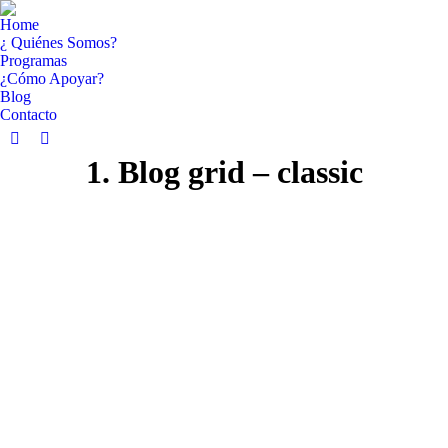
Home
¿ Quiénes Somos?
Programas
¿Cómo Apoyar?
Blog
Contacto
Facebook
YouTube
1. Blog grid – classic
page
page
opens
opens
in
in
new
new
window
window
Hilo de Ariadna
Ene
29
2023
Uncategorized