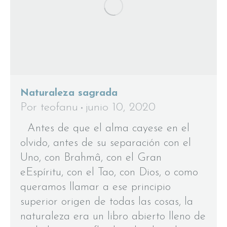
Naturaleza sagrada
Por
teofanu
junio 10, 2020
Antes de que el alma cayese en el
olvido, antes de su separación con el
Uno, con Brahmâ, con el Gran
eEspíritu, con el Tao, con Dios, o como
queramos llamar a ese principio
superior origen de todas las cosas, la
naturaleza era un libro abierto lleno de