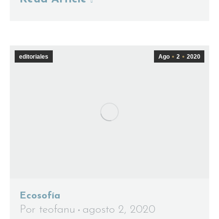
editoriales
Ago
2
2020
Ecosofía
Por
teofanu
agosto 2, 2020